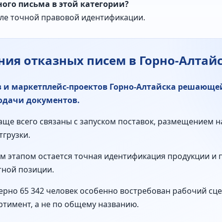
ного письма в этой категории?
сле точной правовой идентификации.
ия отказных писем в Горно-Алтай
 и маркетплейс-проектов Горно-Алтайска решающей
одачи документов.
чаще всего связаны с запуском поставок, размещением 
тгрузки.
м этапом остается точная идентификация продукции и 
тной позиции.
ерно 65 342 человек особенно востребован рабочий сце
тимент, а не по общему названию.