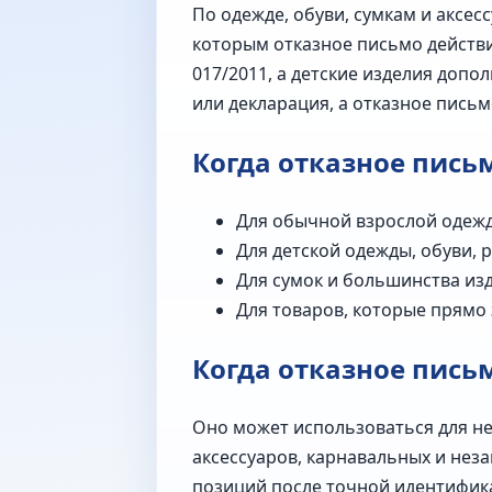
По одежде, обуви, сумкам и аксе
которым отказное письмо действи
017/2011, а детские изделия допо
или декларация, а отказное пись
Когда отказное пись
Для обычной взрослой одежд
Для детской одежды, обуви, р
Для сумок и большинства из
Для товаров, которые прямо 
Когда отказное пись
Оно может использоваться для н
аксессуаров, карнавальных и нез
позиций после точной идентифика