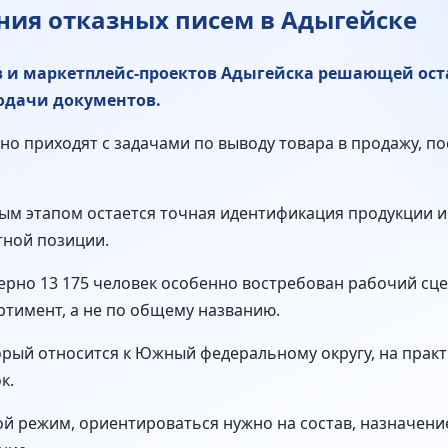
ия отказных писем в Адыгейске
в и маркетплейс-проектов Адыгейска решающей ост
одачи документов.
о приходят с задачами по выводу товара в продажу, по
ым этапом остается точная идентификация продукции и
тной позиции.
ерно 13 175 человек особенно востребован рабочий сце
тимент, а не по общему названию.
торый относится к Южный федеральному округу, на прак
к.
й режим, ориентироваться нужно на состав, назначение 