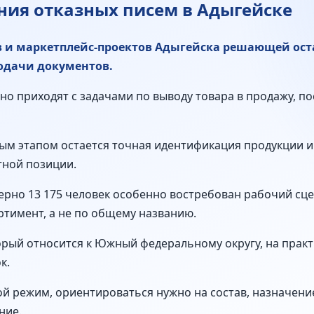
ия отказных писем в Адыгейске
в и маркетплейс-проектов Адыгейска решающей ост
одачи документов.
о приходят с задачами по выводу товара в продажу, по
ым этапом остается точная идентификация продукции и
тной позиции.
ерно 13 175 человек особенно востребован рабочий сце
тимент, а не по общему названию.
торый относится к Южный федеральному округу, на прак
к.
й режим, ориентироваться нужно на состав, назначение 
ние.