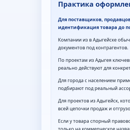
Практика оформлен
Для поставщиков, продавцо
идентификация товара до п
Компании из в Адыгейске обычн
документов под контрагентов.
По проектам из Адыгея ключев
реально действуют для конкре
Для города с населением прим
подбирают под реальный ассор
Для проектов из Адыгейск, ко
всей цепочки продаж и отгрузо
Если у товара спорный правово
только на коммерческое назва