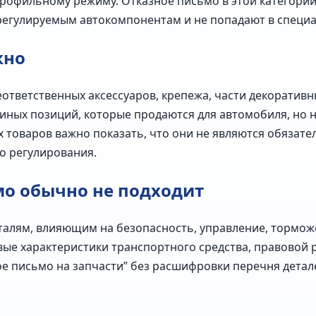
рофильному режиму. Отказное письмо в этой категории
 регулируемым автокомпонентам и не попадают в специ
жно
ответственных аксессуаров, крепежа, части декоративн
и иных позиций, которые продаются для автомобиля, но 
их товаров важно показать, что они не являются обяза
о регулирования.
мо обычно не подходит
деталям, влияющим на безопасность, управление, тормож
вые характеристики транспортного средства, правовой 
ное письмо на запчасти” без расшифровки перечня дета