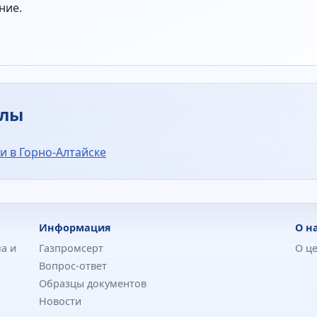
ние.
алы
и в Горно-Алтайске
Информация
О н
а и
Газпромсерт
О ц
Вопрос-ответ
Образцы документов
Новости