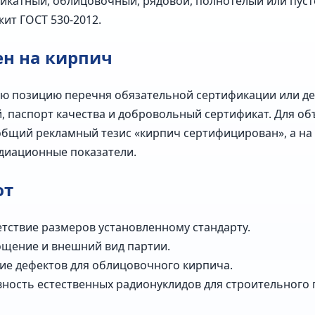
ликатный, облицовочный, рядовой, полнотелый или пуст
ит ГОСТ 530-2012.
ен на кирпич
ую позицию перечня обязательной сертификации или де
 паспорт качества и добровольный сертификат. Для об
общий рекламный тезис «кирпич сертифицирован», а на
диационные показатели.
ют
етствие размеров установленному стандарту.
ощение и внешний вид партии.
ие дефектов для облицовочного кирпича.
ность естественных радионуклидов для строительного