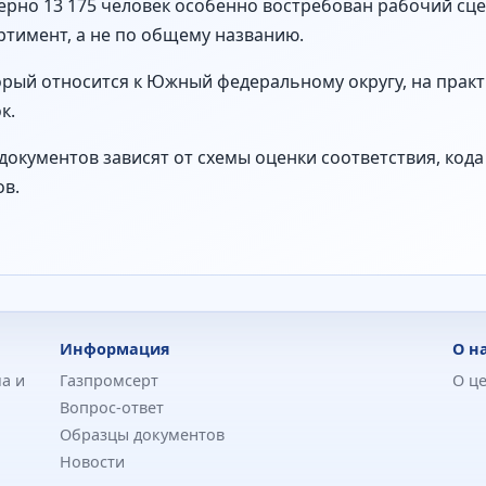
ерно 13 175 человек особенно востребован рабочий сце
тимент, а не по общему названию.
торый относится к Южный федеральному округу, на прак
к.
документов зависят от схемы оценки соответствия, код
ов.
Информация
О н
а и
Газпромсерт
О ц
Вопрос-ответ
Образцы документов
Новости