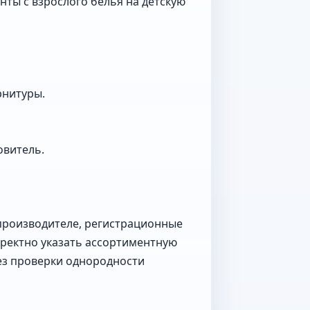
нты с взрослого белья на детскую
рнитуры.
овитель.
 производителе, регистрационные
рректно указать ассортиментную
без проверки однородности