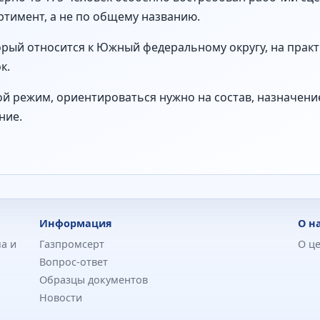
тимент, а не по общему названию.
торый относится к Южный федеральному округу, на прак
к.
й режим, ориентироваться нужно на состав, назначение 
ние.
Информация
О н
а и
Газпромсерт
О ц
Вопрос-ответ
Образцы документов
Новости