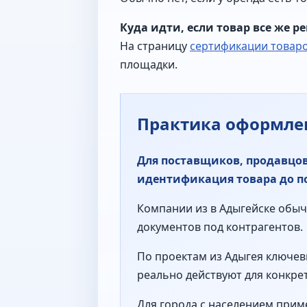
Куда идти, если товар все же р
На страницу
сертификации товаро
площадки.
Практика оформлен
Для поставщиков, продавцо
идентификация товара до п
Компании из в Адыгейске обычн
документов под контрагентов.
По проектам из Адыгея ключев
реально действуют для конкре
Для города с населением прим