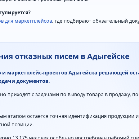
егулируется?
в для маркетплейсов
, где подбирают обязательный док
ия отказных писем в Адыгейске
в и маркетплейс-проектов Адыгейска решающей ост
одачи документов.
о приходят с задачами по выводу товара в продажу, по
ым этапом остается точная идентификация продукции и
тной позиции.
ерно 13 175 человек особенно востребован рабочий сце