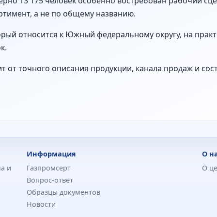
ерно 13 175 человек особенно востребован рабочий сце
тимент, а не по общему названию.
торый относится к Южный федеральному округу, на прак
к.
ит от точного описания продукции, канала продаж и со
Информация
О н
а и
Газпромсерт
О ц
Вопрос-ответ
Образцы документов
Новости