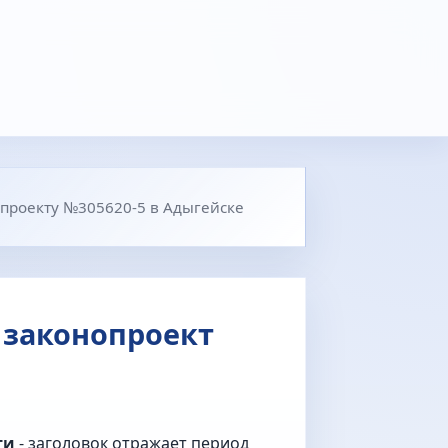
опроекту №305620-5 в Адыгейске
 законопроект
ти
- заголовок отражает период