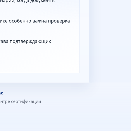
нарий, когда документы
тике особенно важна проверка
става подтверждающих
ас
ентре сертификации