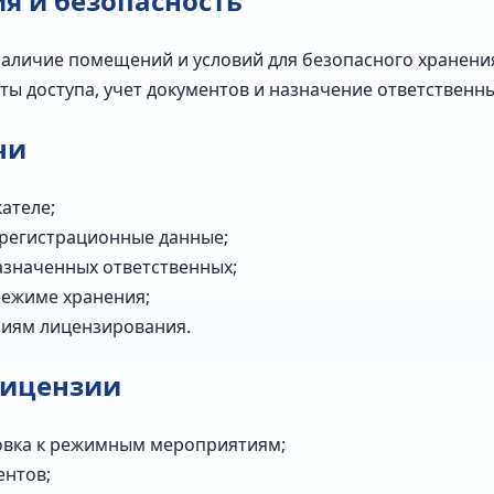
 и безопасность
наличие помещений и условий для безопасного хранени
ы доступа, учет документов и назначение ответственны
чи
кателе;
 регистрационные данные;
азначенных ответственных;
режиме хранения;
ниям лицензирования.
лицензии
овка к режимным мероприятиям;
ентов;