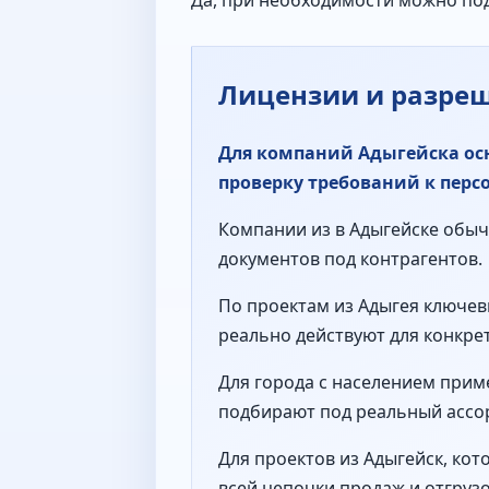
Да, при необходимости можно по
Лицензии и разре
Для компаний Адыгейска осн
проверку требований к пер
Компании из в Адыгейске обычн
документов под контрагентов.
По проектам из Адыгея ключев
реально действуют для конкре
Для города с населением прим
подбирают под реальный ассор
Для проектов из Адыгейск, ко
всей цепочки продаж и отгрузо