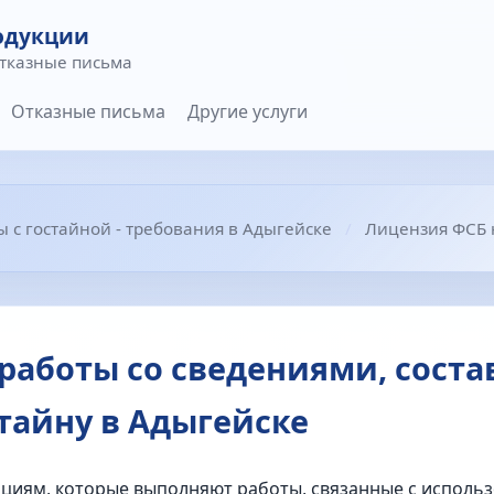
одукции
отказные письма
Отказные письма
Другие услуги
 с гостайной - требования в Адыгейске
Лицензия ФСБ н
 работы со сведениями, сос
тайну в Адыгейске
ациям, которые выполняют работы, связанные с исполь