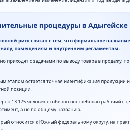
дать заявление на изменение лицензии и подтвердить 
шительные процедуры в Адыгейске
овной риск связан с тем, что формальное названи
соналу, помещениям и внутренним регламентам.
о приходят с задачами по выводу товара в продажу, по
ым этапом остается точная идентификация продукции и
тной позиции.
ерно 13 175 человек особенно востребован рабочий сце
тимент, а не по общему названию.
торый относится к Южный федеральному округу, на прак
к.