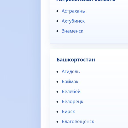
Астрахань
Ахтубинск
Знаменск
Башкортостан
Агидель
Баймак
Белебей
Белорецк
Бирск
Благовещенск