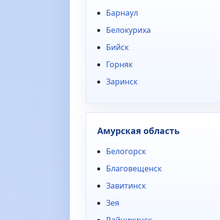
Барнаул
Белокуриха
Бийск
Горняк
Заринск
Амурская область
Белогорск
Благовещенск
Завитинск
Зея
Райчихинск