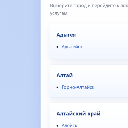
Выберите город и перейдите к ло
услугам.
Адыгея
Адыгейск
Алтай
Горно-Алтайск
Алтайский край
Алейск