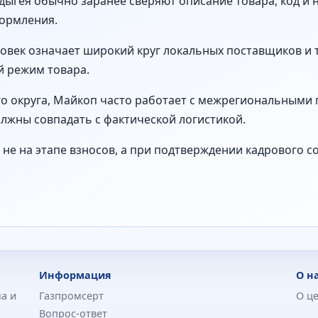
Адыгея обычно заранее сверяют описание товара, код и 
ормления.
ловек означает широкий круг локальных поставщиков и
й режим товара.
 округа, Майкоп часто работает с межрегиональными 
лжны совпадать с фактической логистикой.
не на этапе взносов, а при подтверждении кадрового с
Информация
О н
а и
Газпромсерт
О ц
Вопрос-ответ