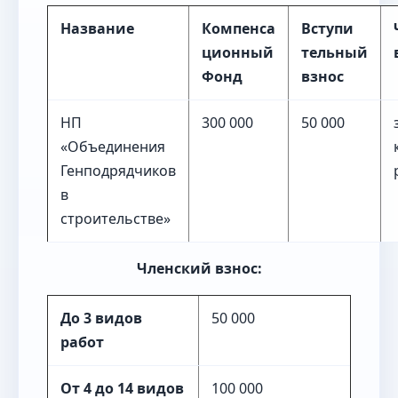
Название
Компенса
Вступи
ционный
тельный
Фонд
взнос
НП
300 000
50 000
«Объединения
Генподрядчиков
в
строительстве»
Членский взнос:
До 3 видов
50 000
работ
От 4 до 14 видов
100 000