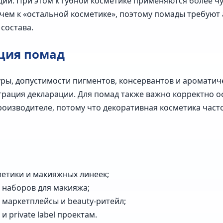
ции. При этом к губной косметике применяются более ч
чем к «остальной косметике», поэтому помады требуют
состава.
ация помад
уры, допустимости пигментов, консервантов и ароматич
рация декларации. Для помад также важно корректно о
 производителе, потому что декоративная косметика час
етики и макияжных линеек;
 наборов для макияжа;
маркетплейсы и beauty-ритейл;
 private label проектам.