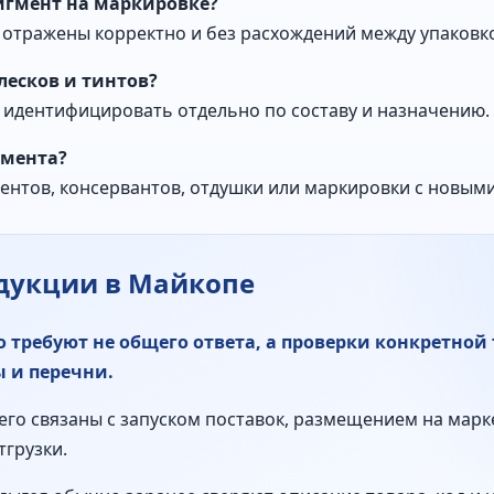
игмент на маркировке?
ь отражены корректно и без расхождений между упаковк
лесков и тинтов?
но идентифицировать отдельно по составу и назначению.
умента?
ентов, консервантов, отдушки или маркировки с новым
дукции в Майкопе
 требуют не общего ответа, а проверки конкретной
 и перечни.
его связаны с запуском поставок, размещением на марк
тгрузки.