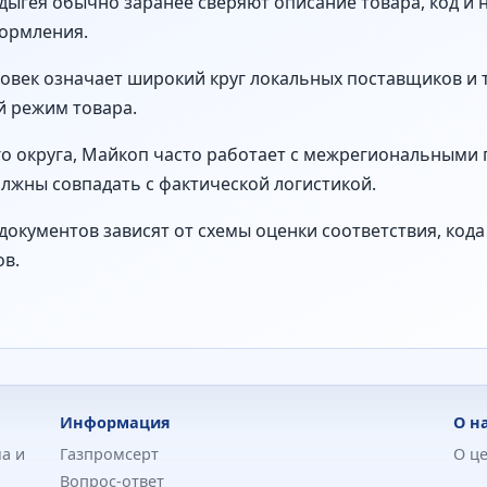
Адыгея обычно заранее сверяют описание товара, код и 
ормления.
ловек означает широкий круг локальных поставщиков и
й режим товара.
 округа, Майкоп часто работает с межрегиональными 
лжны совпадать с фактической логистикой.
документов зависят от схемы оценки соответствия, код
ов.
Информация
О н
а и
Газпромсерт
О ц
Вопрос-ответ