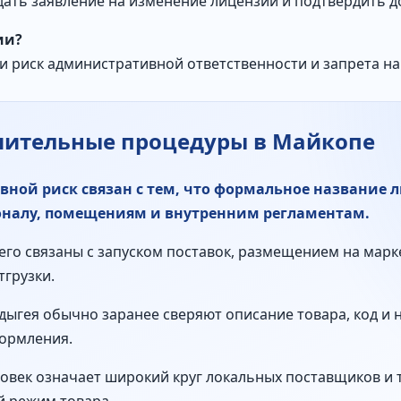
ать заявление на изменение лицензии и подтвердить д
ии?
и риск административной ответственности и запрета на
шительные процедуры в Майкопе
ной риск связан с тем, что формальное название 
соналу, помещениям и внутренним регламентам.
его связаны с запуском поставок, размещением на марк
тгрузки.
Адыгея обычно заранее сверяют описание товара, код и 
ормления.
ловек означает широкий круг локальных поставщиков и