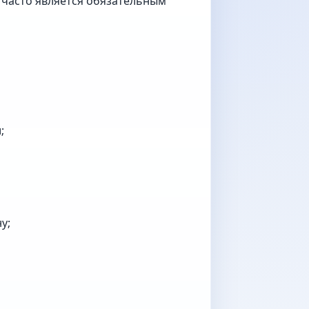
 часто является обязательным
;
у;