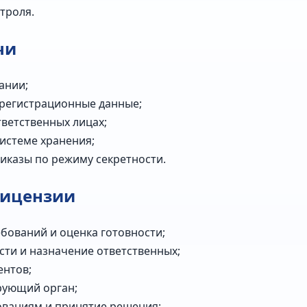
троля.
чи
ании;
 регистрационные данные;
тветственных лицах;
истеме хранения;
риказы по режиму секретности.
лицензии
бований и оценка готовности;
сти и назначение ответственных;
ентов;
рующий орган;
ованиям и принятие решения;