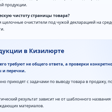
й продукции.
ескую чистоту страницы товара?
 щелочные очистители под чужой декларацией на средс
и.
дукции в Кизилюрте
го требуют не общего ответа, а проверки конкретн
 и перечни.
о приходят с задачами по выводу товара в продажу, по
тический результат зависит не от шаблонного названия т
рждающих материалов.