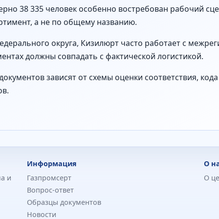
ерно 38 335 человек особенно востребован рабочий сце
тимент, а не по общему названию.
федерального округа, Кизилюрт часто работает с межре
ентах должны совпадать с фактической логистикой.
документов зависят от схемы оценки соответствия, код
ов.
Информация
О н
а и
Газпромсерт
О ц
Вопрос-ответ
Образцы документов
Новости